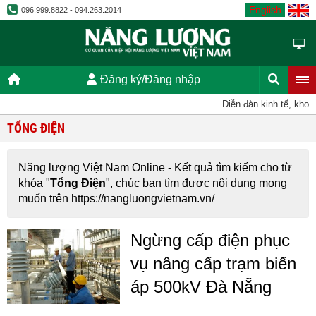
English
096.999.8822 - 094.263.2014
Đăng ký/Đăng nhập
Diễn đàn kinh tế, khoa 
TỔNG ĐIỆN
Năng lượng Việt Nam Online - Kết quả tìm kiếm cho từ
khóa "
Tổng Điện
", chúc bạn tìm được nội dung mong
muốn trên https://nangluongvietnam.vn/
Ngừng cấp điện phục
vụ nâng cấp trạm biến
áp 500kV Đà Nẵng