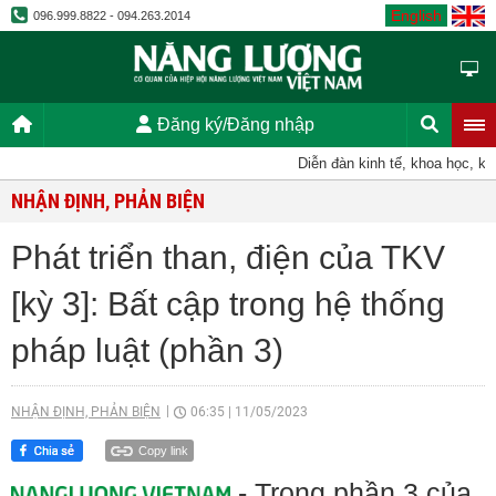
English
096.999.8822 - 094.263.2014
Đăng ký/Đăng nhập
Diễn đàn kinh tế, khoa học, kỹ thu
NHẬN ĐỊNH, PHẢN BIỆN
Phát triển than, điện của TKV
[kỳ 3]: Bất cập trong hệ thống
pháp luật (phần 3)
NHẬN ĐỊNH, PHẢN BIỆN
06:35
|
11/05/2023
Copy link
- Trong phần 3 của