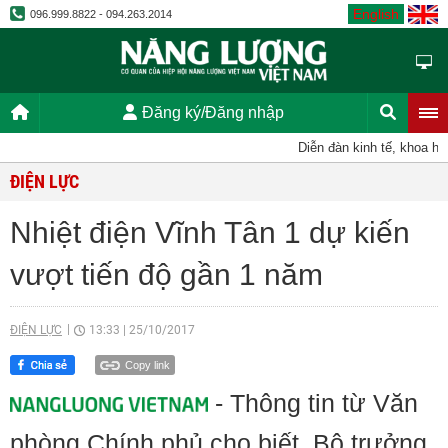
English
096.999.8822 - 094.263.2014
Đăng ký/Đăng nhập
Diễn đàn kinh tế, khoa học,
ĐIỆN LỰC
Nhiệt điện Vĩnh Tân 1 dự kiến
vượt tiến độ gần 1 năm
ĐIỆN LỰC
13:33
|
25/10/2017
Copy link
- Thông tin từ Văn
phòng Chính phủ cho biết, Bộ trưởng,