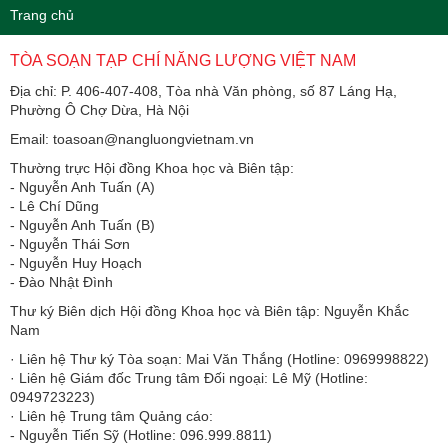
Trang chủ
TÒA SOẠN TẠP CHÍ NĂNG LƯỢNG VIỆT NAM
Địa chỉ: P. 406-407-408, Tòa nhà Văn phòng, số 87 Láng Hạ,
Phường Ô Chợ Dừa, Hà Nội
Email: toasoan@nangluongvietnam.vn
Thường trực Hội đồng Khoa học và Biên tập:
​​​​​​- Nguyễn Anh Tuấn (A)
- Lê Chí Dũng
- Nguyễn Anh Tuấn (B)
- Nguyễn Thái Sơn
- Nguyễn Huy Hoạch
- Đào Nhật Đình
Thư ký Biên dịch Hội đồng Khoa học và Biên tập: Nguyễn Khắc
Nam
· Liên hệ Thư ký Tòa soạn: Mai Văn Thắng (Hotline: 0969998822)
· Liên hệ Giám đốc Trung tâm Đối ngoại: Lê Mỹ (Hotline:
0949723223)
· Liên hệ Trung tâm Quảng cáo:
- Nguyễn Tiến Sỹ (Hotline: 096.999.8811)