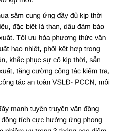
mua sắm cung ứng đầy đủ kịp thời
iệu, đặc biệt là than, dầu đảm bảo
xuất. Tối ưu hóa phương thức vận
ất hao nhiệt, phối kết hợp trong
, khắc phục sự cố kịp thời, sẵn
uất, tăng cường công tác kiểm tra,
, công tác an toàn VSLĐ- PCCN, môi
đấy mạnh tuyên truyền vận động
o động tích cực hưởng ứng phong
ắc nhiệm vụ trong 3 tháng cao điểm