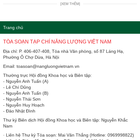
[XEM THÊM]
Trang chủ
TÒA SOẠN TẠP CHÍ NĂNG LƯỢNG VIỆT NAM
Địa chỉ: P. 406-407-408, Tòa nhà Văn phòng, số 87 Láng Hạ,
Phường Ô Chợ Dừa, Hà Nội
Email: toasoan@nangluongvietnam.vn
Thường trực Hội đồng Khoa học và Biên tập:
​​​​​​- Nguyễn Anh Tuấn (A)
- Lê Chí Dũng
- Nguyễn Anh Tuấn (B)
- Nguyễn Thái Sơn
- Nguyễn Huy Hoạch
- Đào Nhật Đình
Thư ký Biên dịch Hội đồng Khoa học và Biên tập: Nguyễn Khắc
Nam
· Liên hệ Thư ký Tòa soạn: Mai Văn Thắng (Hotline: 0969998822)