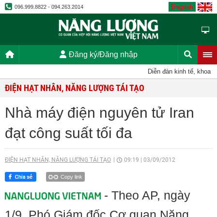
English
096.999.8822 - 094.263.2014
Đăng ký/Đăng nhập
Diễn đàn kinh tế, khoa học
ĐIỆN HẠT NHÂN, NĂNG LƯỢNG TÁI TẠO
Nhà máy điện nguyên tử Iran
đạt công suất tối đa
ĐIỆN HẠT NHÂN, NĂNG LƯỢNG TÁI TẠO
09:19
|
03/09/2012
Copy link
- Theo AP, ngày
1/9, Phó Giám đốc Cơ quan Năng