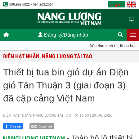
English
096.999.8822 - 094.263.2014
Đăng ký/Đăng nhập
Diễn đàn kinh tế, khoa học, kỹ
ĐIỆN HẠT NHÂN, NĂNG LƯỢNG TÁI TẠO
Thiết bị tua bin gió dự án Điện
gió Tân Thuận 3 (giai đoạn 3)
đã cập cảng Việt Nam
ĐIỆN HẠT NHÂN, NĂNG LƯỢNG TÁI TẠO
16:03
|
29/06/2026
Copy link
- Toàn bộ lô thiết bị