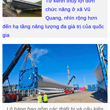
Từ kênh thủy lợi đơn
chức năng ở xã Vũ
Quang, nhìn rộng hơn
đến hạ tầng năng lượng đa giá trị của quốc
gia
Lô hàng bao gồm các thiết bị và cấu kiện