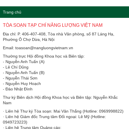
Trang chủ
TÒA SOẠN TẠP CHÍ NĂNG LƯỢNG VIỆT NAM
Địa chỉ: P. 406-407-408, Tòa nhà Văn phòng, số 87 Láng Hạ,
Phường Ô Chợ Dừa, Hà Nội
Email: toasoan@nangluongvietnam.vn
Thường trực Hội đồng Khoa học và Biên tập:
​​​​​​- Nguyễn Anh Tuấn (A)
- Lê Chí Dũng
- Nguyễn Anh Tuấn (B)
- Nguyễn Thái Sơn
- Nguyễn Huy Hoạch
- Đào Nhật Đình
Thư ký Biên dịch Hội đồng Khoa học và Biên tập: Nguyễn Khắc
Nam
· Liên hệ Thư ký Tòa soạn: Mai Văn Thắng (Hotline: 0969998822)
· Liên hệ Giám đốc Trung tâm Đối ngoại: Lê Mỹ (Hotline:
0949723223)
· Liên hệ Trung tâm Quảng cáo: