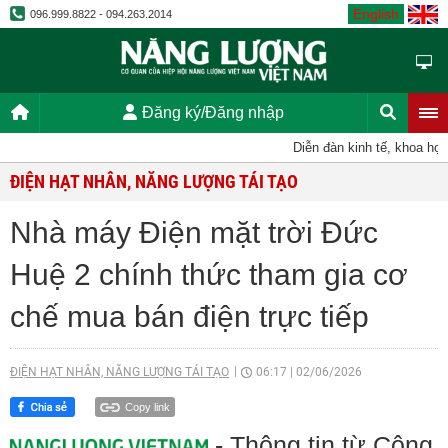
English
096.999.8822 - 094.263.2014
Đăng ký/Đăng nhập
Diễn đàn kinh tế, khoa học,
ĐIỆN HẠT NHÂN, NĂNG LƯỢNG TÁI TẠO
Nhà máy Điện mặt trời Đức
Huệ 2 chính thức tham gia cơ
chế mua bán điện trực tiếp
ĐIỆN HẠT NHÂN, NĂNG LƯỢNG TÁI TẠO
06:17
|
02/06/2026
Copy link
- Thông tin từ Công