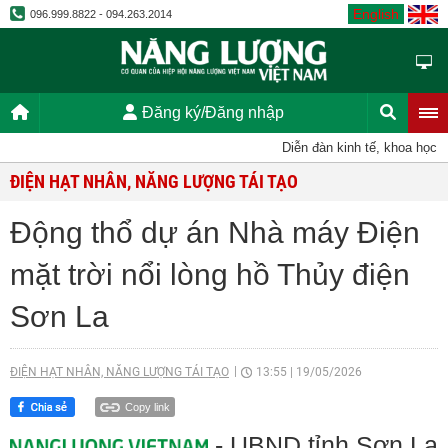
English
096.999.8822 - 094.263.2014
Đăng ký/Đăng nhập
Diễn đàn kinh tế, khoa học, kỹ t
ĐIỆN HẠT NHÂN, NĂNG LƯỢNG TÁI TẠO
Động thổ dự án Nhà máy Điện
mặt trời nổi lòng hồ Thủy điện
Sơn La
ĐIỆN HẠT NHÂN, NĂNG LƯỢNG TÁI TẠO
13:55
|
19/05/2026
Copy link
- UBND tỉnh Sơn La