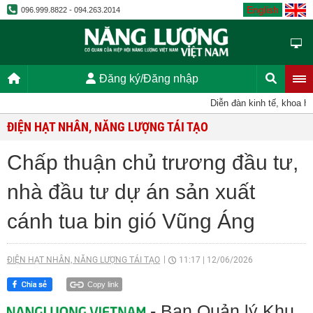
English
096.999.8822 - 094.263.2014
Đăng ký/Đăng nhập
Diễn đàn kinh tế, khoa học
ĐIỆN HẠT NHÂN, NĂNG LƯỢNG TÁI TẠO
Chấp thuận chủ trương đầu tư,
nhà đầu tư dự án sản xuất
cánh tua bin gió Vũng Áng
ĐIỆN HẠT NHÂN, NĂNG LƯỢNG TÁI TẠO
11:17
|
12/06/2026
Copy link
- Ban Quản lý Khu