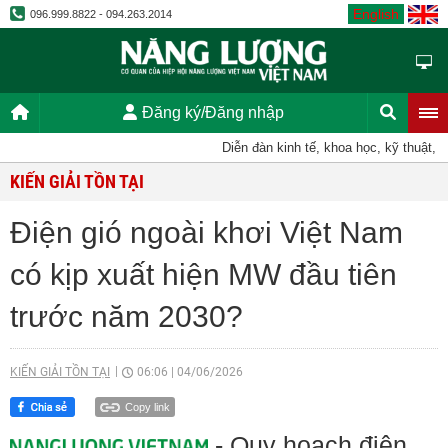
English
096.999.8822 - 094.263.2014
Đăng ký/Đăng nhập
Diễn đàn kinh tế, khoa học, kỹ thuật, tiến
KIẾN GIẢI TỒN TẠI
Điện gió ngoài khơi Việt Nam
có kịp xuất hiện MW đầu tiên
trước năm 2030?
KIẾN GIẢI TỒN TẠI
06:06
|
04/06/2026
Copy link
- Quy hoạch điện