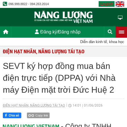
English
096.999.8822 - 094.263.2014
Đăng ký/Đăng nhập
Diễn đàn kinh tế, khoa học, kỹ
ĐIỆN HẠT NHÂN, NĂNG LƯỢNG TÁI TẠO
SEVT ký hợp đồng mua bán
điện trực tiếp (DPPA) với Nhà
máy Điện mặt trời Đức Huệ 2
ĐIỆN HẠT NHÂN, NĂNG LƯỢNG TÁI TẠO
14:01
|
01/06/2026
Copy link
- Công ty TNHH