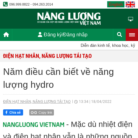
English
096.999.8822 - 094.263.2014
Đăng ký/Đăng nhập
Diễn đàn kinh tế, khoa học, kỹ thuật
ĐIỆN HẠT NHÂN, NĂNG LƯỢNG TÁI TẠO
Năm điều cần biết về năng
lượng hydro
ĐIỆN HẠT NHÂN, NĂNG LƯỢNG TÁI TẠO
13:34
|
18/04/2022
Copy link
- Mặc dù nhiệt điện
và điện hạt nhân vẫn là những nguồn