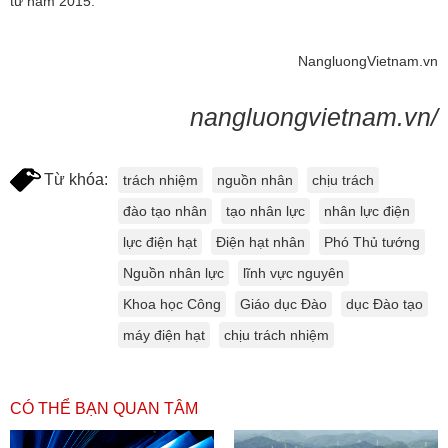
từ năm 2015.
NangluongVietnam.vn
nangluongvietnam.vn/
Từ khóa:
trách nhiệm
nguồn nhân
chịu trách
đào tạo nhân
tạo nhân lực
nhân lực điện
lực điện hạt
Điện hạt nhân
Phó Thủ tướng
Nguồn nhân lực
lĩnh vực nguyên
Khoa học Công
Giáo dục Đào
dục Đào tạo
máy điện hạt
chịu trách nhiệm
CÓ THỂ BẠN QUAN TÂM