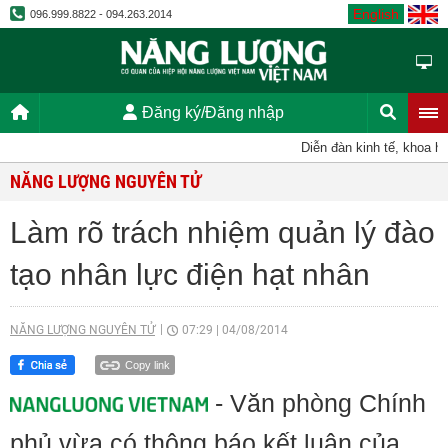
English
096.999.8822 - 094.263.2014
Đăng ký/Đăng nhập
Diễn đàn kinh tế, khoa học
NĂNG LƯỢNG NGUYÊN TỬ
Làm rõ trách nhiệm quản lý đào
tạo nhân lực điện hạt nhân
NĂNG LƯỢNG NGUYÊN TỬ
07:29
|
04/08/2014
Copy link
- Văn phòng Chính
phủ vừa có thông báo kết luận của