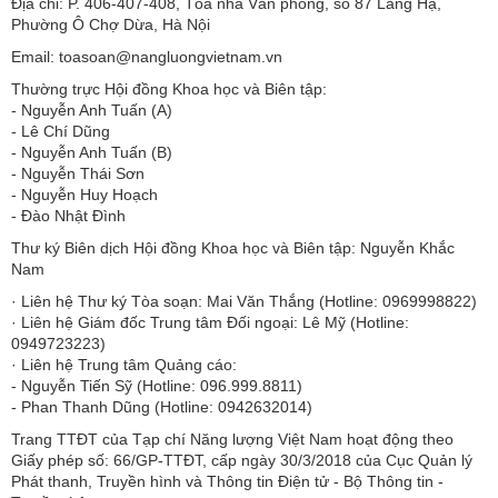
Địa chỉ: P. 406-407-408, Tòa nhà Văn phòng, số 87 Láng Hạ,
Phường Ô Chợ Dừa, Hà Nội
Email: toasoan@nangluongvietnam.vn
Thường trực Hội đồng Khoa học và Biên tập:
​​​​​​- Nguyễn Anh Tuấn (A)
- Lê Chí Dũng
- Nguyễn Anh Tuấn (B)
- Nguyễn Thái Sơn
- Nguyễn Huy Hoạch
- Đào Nhật Đình
Thư ký Biên dịch Hội đồng Khoa học và Biên tập: Nguyễn Khắc
Nam
· Liên hệ Thư ký Tòa soạn: Mai Văn Thắng (Hotline: 0969998822)
· Liên hệ Giám đốc Trung tâm Đối ngoại: Lê Mỹ (Hotline:
0949723223)
· Liên hệ Trung tâm Quảng cáo:
- Nguyễn Tiến Sỹ (Hotline: 096.999.8811)
- Phan Thanh Dũng (Hotline: 0942632014)
Trang TTĐT của Tạp chí Năng lượng Việt Nam hoạt động theo
Giấy phép số: 66/GP-TTĐT, cấp ngày 30/3/2018 của Cục Quản lý
Phát thanh, Truyền hình và Thông tin Điện tử - Bộ Thông tin -