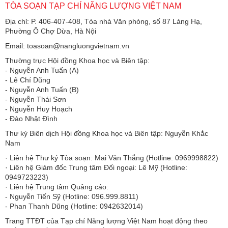
TÒA SOẠN TẠP CHÍ NĂNG LƯỢNG VIỆT NAM
Địa chỉ: P. 406-407-408, Tòa nhà Văn phòng, số 87 Láng Hạ,
Phường Ô Chợ Dừa, Hà Nội
Email: toasoan@nangluongvietnam.vn
Thường trực Hội đồng Khoa học và Biên tập:
​​​​​​- Nguyễn Anh Tuấn (A)
- Lê Chí Dũng
- Nguyễn Anh Tuấn (B)
- Nguyễn Thái Sơn
- Nguyễn Huy Hoạch
- Đào Nhật Đình
Thư ký Biên dịch Hội đồng Khoa học và Biên tập: Nguyễn Khắc
Nam
· Liên hệ Thư ký Tòa soạn: Mai Văn Thắng (Hotline: 0969998822)
· Liên hệ Giám đốc Trung tâm Đối ngoại: Lê Mỹ (Hotline:
0949723223)
· Liên hệ Trung tâm Quảng cáo:
- Nguyễn Tiến Sỹ (Hotline: 096.999.8811)
- Phan Thanh Dũng (Hotline: 0942632014)
Trang TTĐT của Tạp chí Năng lượng Việt Nam hoạt động theo