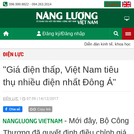
English
096.999.8822 - 094.263.2014
Đăng ký/Đăng nhập
Diễn đàn kinh tế, khoa học, kỹ
ĐIỆN LỰC
"Giá điện thấp, Việt Nam tiêu
thụ nhiều điện nhất Đông Á"
ĐIỆN LỰC
07:59
|
14/12/2017
Copy link
- Mới đây, Bộ Công
Thương đã quyết định điều chỉnh giá