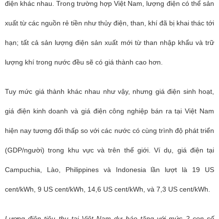
điện khác nhau. Trong trường hợp Việt Nam, lượng điện có thể sản
xuất từ các nguồn rẻ tiền như thủy điện, than, khí đã bị khai thác tới
hạn; tất cả sản lượng điện sản xuất mới từ than nhập khẩu và trữ
lượng khí trong nước đều sẽ có giá thành cao hơn.
Tuy mức giá thành khác nhau như vậy, nhưng giá điện sinh hoạt,
giá điện kinh doanh và giá điện công nghiệp bán ra tại Việt Nam
hiện nay tương đối thấp so với các nước có cùng trình độ phát triển
(GDP/người) trong khu vực và trên thế giới. Ví dụ, giá điện tại
Campuchia, Lào, Philippines và Indonesia lần lượt là 19 US
cent/kWh, 9 US cent/kWh, 14,6 US cent/kWh, và 7,3 US cent/kWh.
Lượng điện tiêu thụ tại Việt Nam dự báo tăng với mức 2 con số