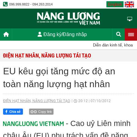
English
096.999.8822 - 094.263.2014
Đăng ký/Đăng nhập
Diễn đàn kinh tế, khoa học
ĐIỆN HẠT NHÂN, NĂNG LƯỢNG TÁI TẠO
EU kêu gọi tăng mức độ an
toàn năng lượng hạt nhân
ĐIỆN HẠT NHÂN, NĂNG LƯỢNG TÁI TẠO
20:12
|
07/10/2012
Copy link
- Cao uỷ Liên minh
châu Âu (EU) phụ trách vấn đề năng