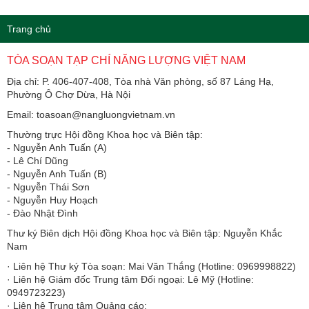
Trang chủ
TÒA SOẠN TẠP CHÍ NĂNG LƯỢNG VIỆT NAM
Địa chỉ: P. 406-407-408, Tòa nhà Văn phòng, số 87 Láng Hạ,
Phường Ô Chợ Dừa, Hà Nội
Email: toasoan@nangluongvietnam.vn
Thường trực Hội đồng Khoa học và Biên tập:
​​​​​​- Nguyễn Anh Tuấn (A)
- Lê Chí Dũng
- Nguyễn Anh Tuấn (B)
- Nguyễn Thái Sơn
- Nguyễn Huy Hoạch
- Đào Nhật Đình
Thư ký Biên dịch Hội đồng Khoa học và Biên tập: Nguyễn Khắc
Nam
· Liên hệ Thư ký Tòa soạn: Mai Văn Thắng (Hotline: 0969998822)
· Liên hệ Giám đốc Trung tâm Đối ngoại: Lê Mỹ (Hotline:
0949723223)
· Liên hệ Trung tâm Quảng cáo: