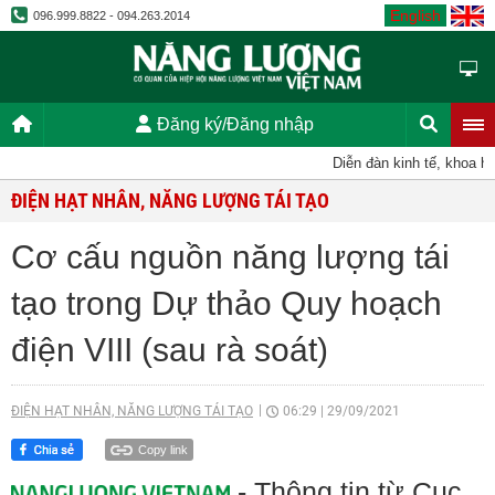
English
096.999.8822 - 094.263.2014
Đăng ký/Đăng nhập
Diễn đàn kinh tế, khoa học
ĐIỆN HẠT NHÂN, NĂNG LƯỢNG TÁI TẠO
Cơ cấu nguồn năng lượng tái
tạo trong Dự thảo Quy hoạch
điện VIII (sau rà soát)
ĐIỆN HẠT NHÂN, NĂNG LƯỢNG TÁI TẠO
06:29
|
29/09/2021
Copy link
- Thông tin từ Cục