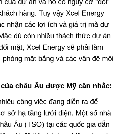
n của dự án và nó có nguy cơ “đội”
 khách hàng. Tuy vậy Xcel Energy
c nhận các lợi ích và giá trị mà dự
 Mặc dù còn nhiều thách thức dự án
đối mặt, Xcel Energy sẽ phải làm
ải phóng mặt bằng và các vấn đề môi
n của châu Âu được Mỹ cân nhắc
:
nhiều công việc đang diễn ra để
ơ sở hạ tầng lưới điện. Một số nhà
châu Âu (TSO) tại các quốc gia dẫn