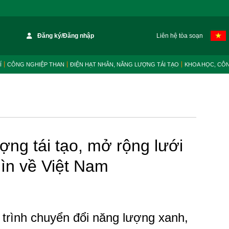
Đăng ký/Đăng nhập
Liên hệ tòa soạn
Í
CÔNG NGHIỆP THAN
ĐIỆN HẠT NHÂN, NĂNG LƯỢNG TÁI TẠO
KHOA HỌC, CÔ
ng tái tạo, mở rộng lưới
ìn về Việt Nam
 trình chuyển đổi năng lượng xanh,