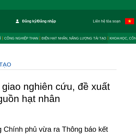
Đăng ký/Đăng nhập
Liên hệ tòa soạn
Í
CÔNG NGHIỆP THAN
ĐIỆN HẠT NHÂN, NĂNG LƯỢNG TÁI TẠO
KHOA HỌC, CÔ
 TẠO
iao nghiên cứu, đề xuất
nguồn hạt nhân
 Chính phủ vừa ra Thông báo kết