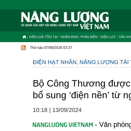
KIẾN GIẢI TỒN TẠI
NHẬN ĐỊNH, PHẢN BIỆN
ĐIỆN LỰC
DẦU KH
Thứ sáu 07/08/2026 03:37
ĐIỆN HẠT NHÂN, NĂNG LƯỢNG TÁI
Bộ Công Thương được g
bổ sung ‘điện nền’ từ 
10:18
|
13/09/2024
- Văn phòng