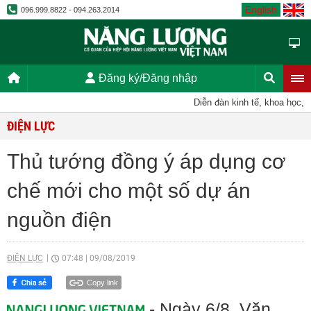
English
096.999.8822 - 094.263.2014
Đăng ký/Đăng nhập
Diễn đàn kinh tế, khoa học, kỹ 
ĐIỆN LỰC
Thủ tướng đồng ý áp dụng cơ
chế mới cho một số dự án
nguồn điện
ĐIỆN LỰC
07:48
|
09/08/2019
Copy link
- Ngày 6/8, Văn