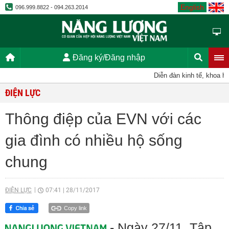
English
096.999.8822 - 094.263.2014
Đăng ký/Đăng nhập
Diễn đàn kinh tế, khoa học
ĐIỆN LỰC
Thông điệp của EVN với các
gia đình có nhiều hộ sống
chung
ĐIỆN LỰC
07:41
|
28/11/2017
Copy link
- Ngày 27/11, Tập