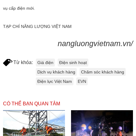
vụ cấp điện mới.
TẠP CHÍ NĂNG LƯỢNG VIỆT NAM
nangluongvietnam.vn/
Từ khóa:
Giá điện
Điện sinh hoạt
Dịch vụ khách hàng
Chăm sóc khách hàng
Điện lực Việt Nam
EVN
CÓ THỂ BẠN QUAN TÂM