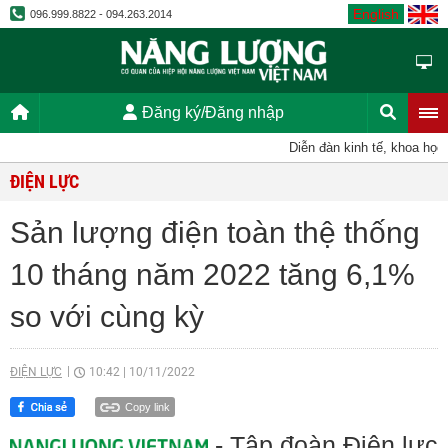
English
096.999.8822 - 094.263.2014
Đăng ký/Đăng nhập
Diễn đàn kinh tế, khoa học, k
ĐIỆN LỰC
Sản lượng điện toàn thệ thống
10 tháng năm 2022 tăng 6,1%
so với cùng kỳ
ĐIỆN LỰC
10:42
|
10/11/2022
Copy link
- Tập đoàn Điện lực