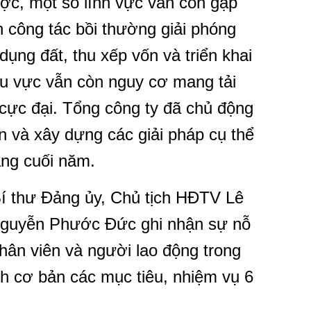
ợc, một số lĩnh vực vẫn còn gặp
n công tác bồi thường giải phóng
ụng đất, thu xếp vốn và triển khai
hu vực vẫn còn nguy cơ mang tải
 cực đại. Tổng công ty đã chủ động
n và xây dựng các giải pháp cụ thể
áng cuối năm.
 Bí thư Đảng ủy, Chủ tịch HĐTV Lê
Nguyễn Phước Đức ghi nhận sự nỗ
nhân viên và người lao động trong
h cơ bản các mục tiêu, nhiệm vụ 6