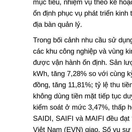
mục tiêu, nhiệm vụ theo kế hoạ
ổn định phục vụ phát triển kinh 
địa bàn quản lý.
Trong bối cảnh nhu cầu sử dụng 
các khu công nghiệp và vùng ki
được vận hành ổn định. Sản lư
kWh, tăng 7,28% so với cùng kỳ
đồng, tăng 11,81%; tỷ lệ thu ti
không dùng tiền mặt tiếp tục d
kiểm soát ở mức 3,47%, thấp h
SAIDI, SAIFI và MAIFI đều đạt 
Việt Nam (EVN) giao. Số vụ sự 