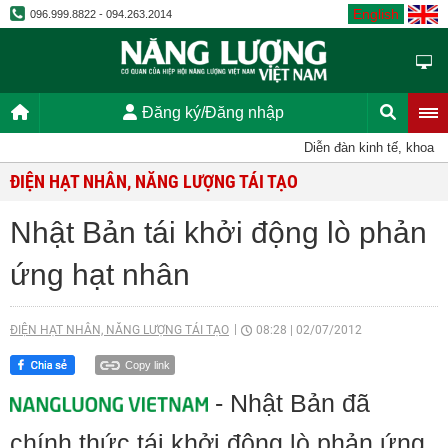
English
096.999.8822 - 094.263.2014
Đăng ký/Đăng nhập
Diễn đàn kinh tế, khoa họ
ĐIỆN HẠT NHÂN, NĂNG LƯỢNG TÁI TẠO
Nhật Bản tái khởi động lò phản
ứng hạt nhân
ĐIỆN HẠT NHÂN, NĂNG LƯỢNG TÁI TẠO
08:28
|
02/07/2012
Copy link
- Nhật Bản đã
chính thức tái khởi động lò phản ứng