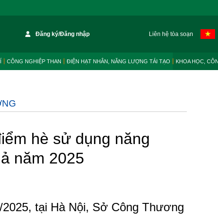
Đăng ký/Đăng nhập
Liên hệ tòa soạn
Í
CÔNG NGHIỆP THAN
ĐIỆN HẠT NHÂN, NĂNG LƯỢNG TÁI TẠO
KHOA HỌC, CÔ
ỜNG
điểm hè sử dụng năng
quả năm 2025
/2025, tại Hà Nội, Sở Công Thương