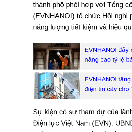
thành phố phối hợp với Tổng cô
(EVNHANOI) tổ chức Hội nghị p
năng lượng tiết kiệm và hiệu q
EVNHANOI đẩy mạ
nâng cao tỷ lệ bá
EVNHANOI tăng t
điện tin cậy cho
Sự kiện có sự tham dự của lã
Điện lực Việt Nam (EVN), UBND