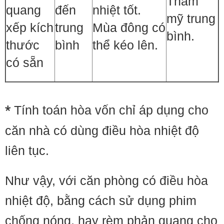
Thẩm
quang
đến
nhiệt tốt.
mỹ trung
xếp kích
trung
Mùa đông có
bình.
thước
bình
thể kéo lên.
có sẵn
*
Tính toán hòa vốn chỉ áp dụng cho
căn nhà có dùng điều hòa nhiệt độ
liên tục.
Như vậy, với căn phòng có điều hòa
nhiệt độ, bằng cách sử dụng phim
chống nóng, hay rèm phản quang cho