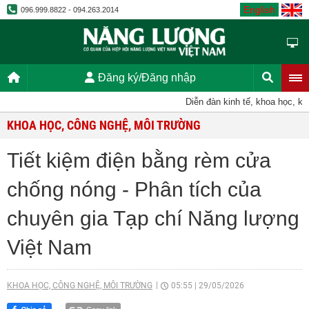
English
096.999.8822 - 094.263.2014
Đăng ký/Đăng nhập
Diễn đàn kinh tế, khoa học, kỹ th
KHOA HỌC, CÔNG NGHỆ, MÔI TRƯỜNG
Tiết kiệm điện bằng rèm cửa
chống nóng - Phân tích của
chuyên gia Tạp chí Năng lượng
Việt Nam
KHOA HỌC, CÔNG NGHỆ, MÔI TRƯỜNG
05:55
|
29/05/2026