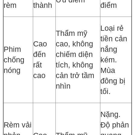
rèm
thành
điểm
Loại rẻ
Thẩm mỹ
tiền cản
Cao
cao, không
Phim
nắng
đến
chiếm diện
chống
kém.
rất
tích, không
nóng
Mùa
cao
cản trở tầm
đông bị
nhìn
tối.
Nặng.
Rèm vải
Độ phản