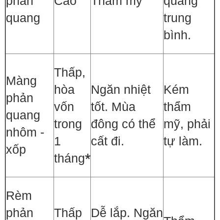
phản
Cao
Thẩm mỹ
quang
quang
trung
bình.
Thấp,
Màng
hòa
Ngăn nhiệt
Kém
phản
vốn
tốt. Mùa
thẩm
quang
trong
đông có thể
mỹ, phải
nhôm -
1
cất đi.
tự làm.
xốp
tháng
*
Rèm
phản
Thấp
Dễ lắp. Ngăn