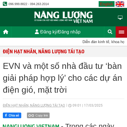
English
096.999.8822 - 094.263.2014
Đăng ký/Đăng nhập
Diễn đàn kinh tế, khoa học, 
ĐIỆN HẠT NHÂN, NĂNG LƯỢNG TÁI TẠO
EVN và một số nhà đầu tư ‘bàn
giải pháp hợp lý’ cho các dự án
điện gió, mặt trời
ĐIỆN HẠT NHÂN, NĂNG LƯỢNG TÁI TẠO
09:01
|
17/03/2025
Copy link
- Trong các ngày