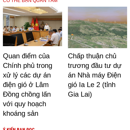
CÓ THỂ BẠN QUAN TÂM
Quan điểm của
Chấp thuận chủ
Chính phủ trong
trương đầu tư dự
xử lý các dự án
án Nhà máy Điện
điện gió ở Lâm
gió Ia Le 2 (tỉnh
Đồng chồng lấn
Gia Lai)
với quy hoạch
khoáng sản
Ý KIẾN BẠN ĐỌC