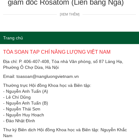
giám đốc Rosatom (Liên bang Nga)
[XEM THÊM]
Trang chủ
TÒA SOẠN TẠP CHÍ NĂNG LƯỢNG VIỆT NAM
Địa chỉ: P. 406-407-408, Tòa nhà Văn phòng, số 87 Láng Hạ,
Phường Ô Chợ Dừa, Hà Nội
Email: toasoan@nangluongvietnam.vn
Thường trực Hội đồng Khoa học và Biên tập:
​​​​​​- Nguyễn Anh Tuấn (A)
- Lê Chí Dũng
- Nguyễn Anh Tuấn (B)
- Nguyễn Thái Sơn
- Nguyễn Huy Hoạch
- Đào Nhật Đình
Thư ký Biên dịch Hội đồng Khoa học và Biên tập: Nguyễn Khắc
Nam