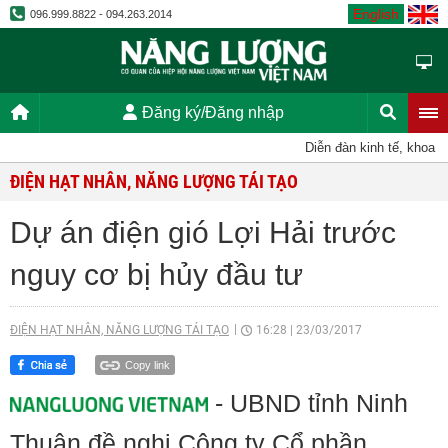
English
096.999.8822 - 094.263.2014
Đăng ký/Đăng nhập
Diễn đàn kinh tế, khoa họ
ĐIỆN HẠT NHÂN, NĂNG LƯỢNG TÁI TẠO
Dự án điện gió Lợi Hải trước
nguy cơ bị hủy đầu tư
ĐIỆN HẠT NHÂN, NĂNG LƯỢNG TÁI TẠO
16:28
|
23/03/2017
Copy link
- UBND tỉnh Ninh
Thuận đề nghị Công ty Cổ phần