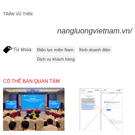
TRẦN VŨ THÌN
nangluongvietnam.vn/
Từ khóa:
Điện lực miền Nam
Kinh doanh điện
Dịch vụ khách hàng
CÓ THỂ BẠN QUAN TÂM