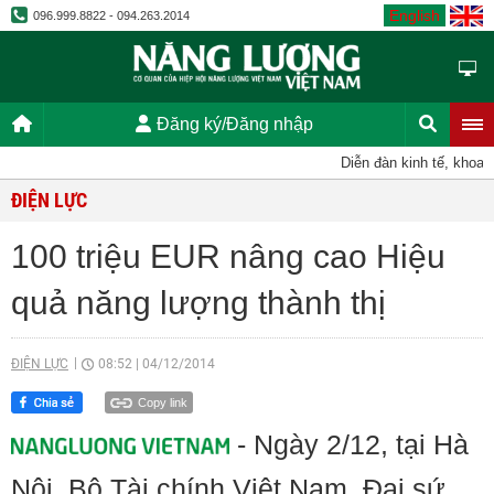
English
096.999.8822 - 094.263.2014
Đăng ký/Đăng nhập
Diễn đàn kinh tế, khoa họ
ĐIỆN LỰC
100 triệu EUR nâng cao Hiệu
quả năng lượng thành thị
ĐIỆN LỰC
08:52
|
04/12/2014
Copy link
- Ngày 2/12, tại Hà
Nội, Bộ Tài chính Việt Nam, Đại sứ