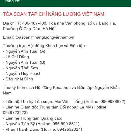
Trang chủ
TÒA SOẠN TẠP CHÍ NĂNG LƯỢNG VIỆT NAM
Địa chỉ: P. 406-407-408, Tòa nhà Văn phòng, số 87 Láng Hạ,
Phường Ô Chợ Dừa, Hà Nội
Email: toasoan@nangluongvietnam.vn
Thường trực Hội đồng Khoa học và Biên tập:
​​​​​​- Nguyễn Anh Tuấn (A)
- Lê Chí Dũng
- Nguyễn Anh Tuấn (B)
- Nguyễn Thái Sơn
- Nguyễn Huy Hoạch
- Đào Nhật Đình
Thư ký Biên dịch Hội đồng Khoa học và Biên tập: Nguyễn Khắc
Nam
· Liên hệ Thư ký Tòa soạn: Mai Văn Thắng (Hotline: 0969998822)
· Liên hệ Giám đốc Trung tâm Đối ngoại: Lê Mỹ (Hotline:
0949723223)
· Liên hệ Trung tâm Quảng cáo:
- Nguyễn Tiến Sỹ (Hotline: 096.999.8811)
- Phan Thanh Dũng (Hotline: 0942632014)