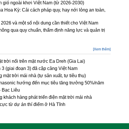
ện gió ngoài khơi Việt Nam (từ 2026-2030)
ủa Hoa Kỳ: Cải cách pháp quy, hay nới lỏng an toàn,
2026 và một số nội dung cần thiết cho Việt Nam
hông qua quy chuẩn, thẩm định năng lực và quản trị
[Xem thêm]
 trời nổi trên mặt nước Ea Dreh (Gia Lai)
n 3 (giai đoạn 3) đã cập cảng Việt Nam
ặt trời mái nhà (tự sản xuất, tự tiêu thụ)
Panasonic hướng đến mục tiêu tăng trưởng 50%/năm
- Bạc Liêu
khách hàng phát triển điện mặt trời mái nhà
h cực từ dự án thí điểm ở Hà Tĩnh