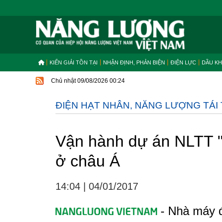
KIẾN GIẢI TỒN TẠI
NHẬN ĐỊNH, PHẢN BIỆN
ĐIỆN LỰC
DẦU KH
Chủ nhật 09/08/2026 00:24
ĐIỆN HẠT NHÂN, NĂNG LƯỢNG TÁI
Vận hành dự án NLTT "
ở châu Á
14:04
|
04/01/2017
- Nhà máy đ