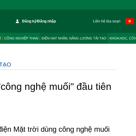
Đăng ký/Đăng nhập
Liên hệ tòa soạn
Í
CÔNG NGHIỆP THAN
ĐIỆN HẠT NHÂN, NĂNG LƯỢNG TÁI TẠO
KHOA HỌC, CÔ
 TẠO
công nghệ muối" đầu tiên
iện Mặt trời dùng công nghệ muối