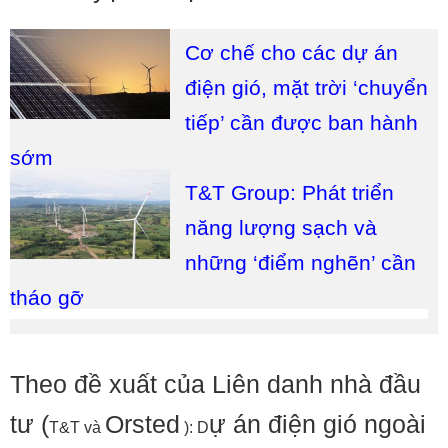
Cơ chế cho các dự án
điện gió, mặt trời ‘chuyển
tiếp’ cần được ban hành
sớm
T&T Group: Phát triển
năng lượng sạch và
những ‘điểm nghẽn’ cần
tháo gỡ
Theo đề xuất của Liên danh nhà đầu
tư (
Orsted
ự án điện gió ngoài
T&T và
): D