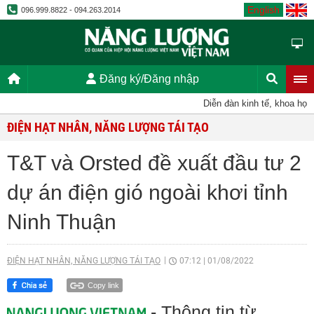
English
096.999.8822 - 094.263.2014
Đăng ký/Đăng nhập
Diễn đàn kinh tế, khoa học, k
ĐIỆN HẠT NHÂN, NĂNG LƯỢNG TÁI TẠO
T&T và Orsted đề xuất đầu tư 2
dự án điện gió ngoài khơi tỉnh
Ninh Thuận
ĐIỆN HẠT NHÂN, NĂNG LƯỢNG TÁI TẠO
07:12
|
01/08/2022
Copy link
- Thông tin từ