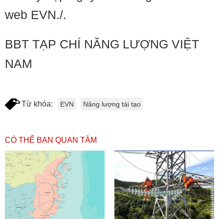
web EVN./.
BBT TẠP CHÍ NĂNG LƯỢNG VIỆT
NAM
Từ khóa:
EVN
Năng lượng tái tạo
CÓ THỂ BẠN QUAN TÂM