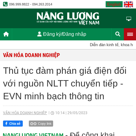
English
096.999.8822 - 094.263.2014
Đăng ký/Đăng nhập
Diễn đàn kinh tế, khoa học,
VĂN HÓA DOANH NGHIỆP
Thủ tục đàm phán giá điện đối
với nguồn NLTT chuyển tiếp -
EVN minh bạch thông tin
VĂN HÓA DOANH NGHIỆP
10:14
|
29/05/2023
Copy link
- Để công khai,