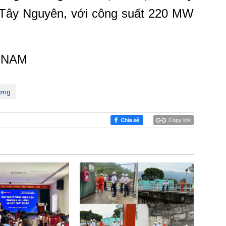
ại Tây Nguyên, với công suất 220 MW
 NAM
ợng
Copy link