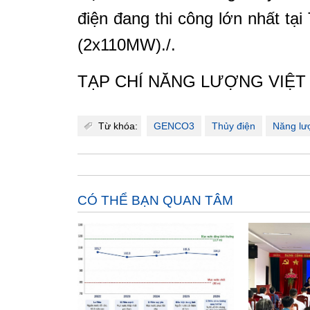
điện đang thi công lớn nhất t
(2x110MW)./.
TẠP CHÍ NĂNG LƯỢNG VIỆT
Từ khóa:
GENCO3
Thủy điện
Năng lư
CÓ THỂ BẠN QUAN TÂM