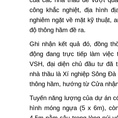
công khắc nghiệt, địa hình đ
nghiêm ngặt về mặt kỹ thuật, a
độ thông hầm đề ra.
Ghi nhận kết quả đó, đồng thờ
động đang trực tiếp làm việc
VSH, đại diện chủ đầu tư đã t
nhà thầu là Xí nghiệp Sông Đà 
thông hầm, hướng từ Cửa nhậ
Tuyến năng lượng của dự án có
hình móng ngựa (5 x 6m), còn
4,5m nằm sâu trong lòng núi vớ