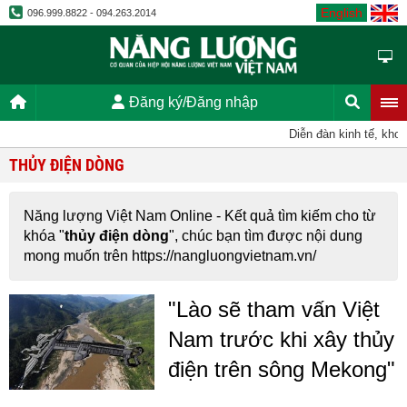
English
096.999.8822 - 094.263.2014
Đăng ký/Đăng nhập
Diễn đàn kinh tế, khoa 
THỦY ĐIỆN DÒNG
Năng lượng Việt Nam Online - Kết quả tìm kiếm cho từ
khóa "
thủy điện dòng
", chúc bạn tìm được nội dung
mong muốn trên https://nangluongvietnam.vn/
"Lào sẽ tham vấn Việt
Nam trước khi xây thủy
điện trên sông Mekong"