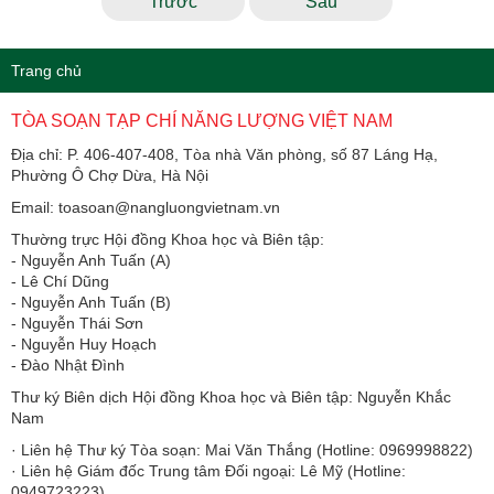
Trước
Sau
Trang chủ
TÒA SOẠN TẠP CHÍ NĂNG LƯỢNG VIỆT NAM
Địa chỉ: P. 406-407-408, Tòa nhà Văn phòng, số 87 Láng Hạ,
Phường Ô Chợ Dừa, Hà Nội
Email: toasoan@nangluongvietnam.vn
Thường trực Hội đồng Khoa học và Biên tập:
​​​​​​- Nguyễn Anh Tuấn (A)
- Lê Chí Dũng
- Nguyễn Anh Tuấn (B)
- Nguyễn Thái Sơn
- Nguyễn Huy Hoạch
- Đào Nhật Đình
Thư ký Biên dịch Hội đồng Khoa học và Biên tập: Nguyễn Khắc
Nam
· Liên hệ Thư ký Tòa soạn: Mai Văn Thắng (Hotline: 0969998822)
· Liên hệ Giám đốc Trung tâm Đối ngoại: Lê Mỹ (Hotline:
0949723223)