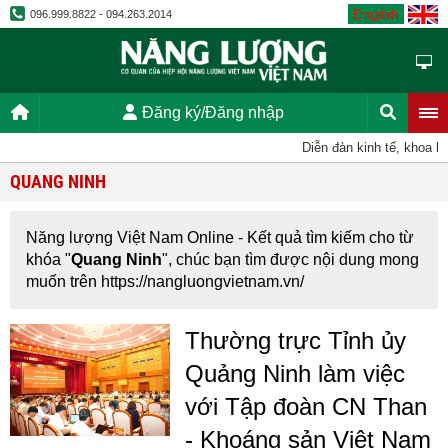
English
096.999.8822 - 094.263.2014
Đăng ký/Đăng nhập
Diễn đàn kinh tế, khoa họ
QUANG NINH
Năng lượng Việt Nam Online - Kết quả tìm kiếm cho từ
khóa "
Quang Ninh
", chúc bạn tìm được nội dung mong
muốn trên https://nangluongvietnam.vn/
Thường trực Tỉnh ủy
Quảng Ninh làm việc
với Tập đoàn CN Than
- Khoáng sản Việt Nam