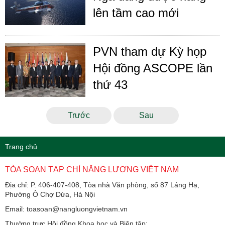
lên tầm cao mới
PVN tham dự Kỳ họp
Hội đồng ASCOPE lần
thứ 43
Trước
Sau
Trang chủ
TÒA SOẠN TẠP CHÍ NĂNG LƯỢNG VIỆT NAM
Địa chỉ: P. 406-407-408, Tòa nhà Văn phòng, số 87 Láng Hạ,
Phường Ô Chợ Dừa, Hà Nội
Email: toasoan@nangluongvietnam.vn
Thường trực Hội đồng Khoa học và Biên tập: