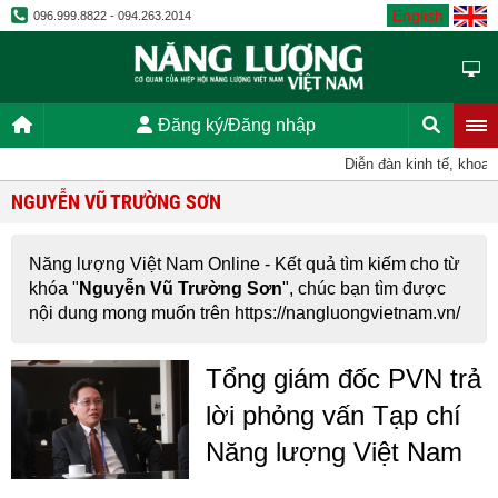
English
096.999.8822 - 094.263.2014
Đăng ký/Đăng nhập
Diễn đàn kinh tế, khoa h
NGUYỄN VŨ TRƯỜNG SƠN
Năng lượng Việt Nam Online - Kết quả tìm kiếm cho từ
khóa "
Nguyễn Vũ Trường Sơn
", chúc bạn tìm được
nội dung mong muốn trên https://nangluongvietnam.vn/
Tổng giám đốc PVN trả
lời phỏng vấn Tạp chí
Năng lượng Việt Nam