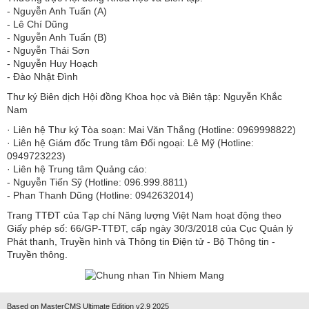
​​​​​​- Nguyễn Anh Tuấn (A)
- Lê Chí Dũng
- Nguyễn Anh Tuấn (B)
- Nguyễn Thái Sơn
- Nguyễn Huy Hoạch
- Đào Nhật Đình
Thư ký Biên dịch Hội đồng Khoa học và Biên tập: Nguyễn Khắc
Nam
· Liên hệ Thư ký Tòa soạn: Mai Văn Thắng (Hotline: 0969998822)
· Liên hệ Giám đốc Trung tâm Đối ngoại: Lê Mỹ (Hotline:
0949723223)
· Liên hệ Trung tâm Quảng cáo:
- Nguyễn Tiến Sỹ (Hotline: 096.999.8811)
- Phan Thanh Dũng (Hotline: 0942632014)
Trang TTĐT của Tạp chí Năng lượng Việt Nam hoạt động theo
Giấy phép số: 66/GP-TTĐT, cấp ngày 30/3/2018 của Cục Quản lý
Phát thanh, Truyền hình và Thông tin Điện tử - Bộ Thông tin -
Truyền thông.
Based on MasterCMS Ultimate Edition v2.9 2025