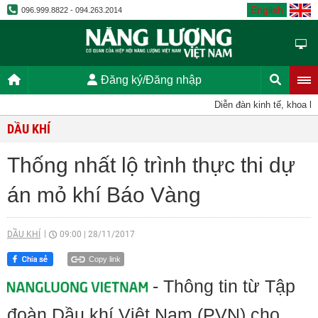
English
096.999.8822 - 094.263.2014
Đăng ký/Đăng nhập
Diễn đàn kinh tế, khoa học
DẦU KHÍ
Thống nhất lộ trình thực thi dự
án mỏ khí Báo Vàng
DẦU KHÍ
09:00
|
28/11/2017
Copy link
- Thông tin từ Tập
đoàn Dầu khí Việt Nam (PVN) cho