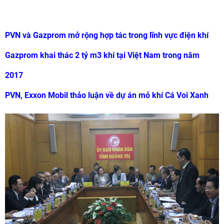
PVN và Gazprom mở rộng hợp tác trong lĩnh vực điện khí
Gazprom khai thác 2 tỷ m3 khí tại Việt Nam trong năm
2017
PVN, Exxon Mobil thảo luận về dự án mỏ khí Cá Voi Xanh