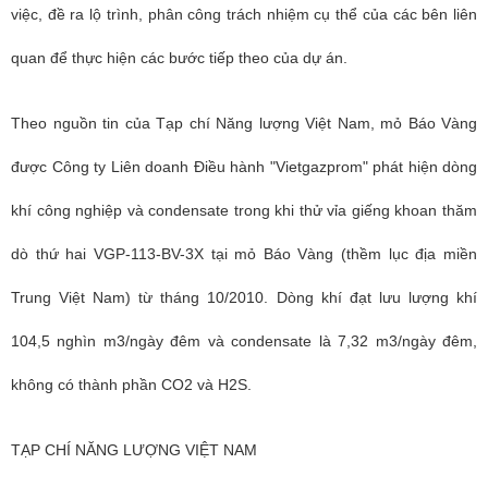
việc, đề ra lộ trình, phân công trách nhiệm cụ thể của các bên liên
quan để thực hiện các bước tiếp theo của dự án.
Theo nguồn tin của Tạp chí Năng lượng Việt Nam, mỏ Báo Vàng
được Công ty Liên doanh Điều hành "Vietgazprom" phát hiện dòng
khí công nghiệp và condensate trong khi thử vỉa giếng khoan thăm
dò thứ hai VGP-113-BV-3X tại mỏ Báo Vàng (thềm lục địa miền
Trung Việt Nam) từ tháng 10/2010. Dòng khí đạt lưu lượng khí
104,5 nghìn m3/ngày đêm và condensate là 7,32 m3/ngày đêm,
không có thành phần CO2 và H2S.
TẠP CHÍ NĂNG LƯỢNG VIỆT NAM