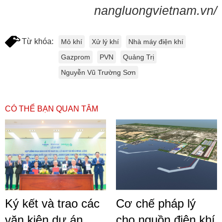
nangluongvietnam.vn/
Từ khóa:
Mỏ khí
Xử lý khí
Nhà máy điện khí
Gazprom
PVN
Quảng Trị
Nguyễn Vũ Trường Sơn
CÓ THỂ BẠN QUAN TÂM
Ký kết và trao các
Cơ chế pháp lý
văn kiện dự án
cho nguồn điện khí