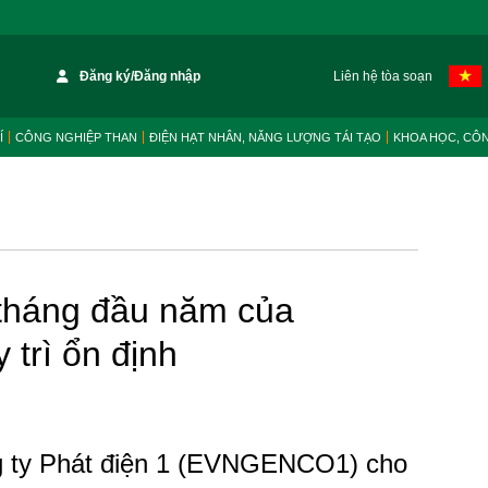
Đăng ký/Đăng nhập
Liên hệ tòa soạn
Í
CÔNG NGHIỆP THAN
ĐIỆN HẠT NHÂN, NĂNG LƯỢNG TÁI TẠO
KHOA HỌC, CÔ
 tháng đầu năm của
rì ổn định
g ty Phát điện 1 (EVNGENCO1) cho