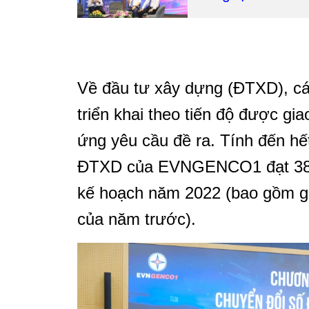
Về đầu tư xây dựng (ĐTXD), c
triển khai theo tiến độ được gi
ứng yêu cầu đề ra. Tính đến hết
ĐTXD của EVNGENCO1 đạt 38,4%
kế hoạch năm 2022 (bao gồm gi
của năm trước).