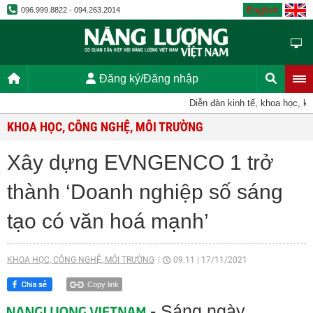
English
096.999.8822 - 094.263.2014
Đăng ký/Đăng nhập
Diễn đàn kinh tế, khoa học, kỹ thu
KHOA HỌC, CÔNG NGHỆ, MÔI TRƯỜNG
Xây dựng EVNGENCO 1 trở
thành ‘Doanh nghiệp số sáng
tạo có văn hoá mạnh’
KHOA HỌC, CÔNG NGHỆ, MÔI TRƯỜNG
09:11
|
17/11/2021
Copy link
- Sáng ngày