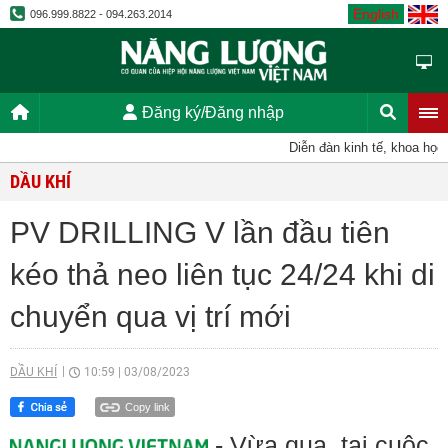
English
096.999.8822 - 094.263.2014
Đăng ký/Đăng nhập
Diễn đàn kinh tế, khoa học, kỹ
DẦU KHÍ
PV DRILLING V lần đầu tiên
kéo thả neo liên tục 24/24 khi di
chuyển qua vị trí mới
DẦU KHÍ
10:59
|
03/08/2023
Copy link
- Vừa qua, tại cuộc