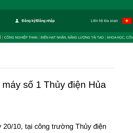
Đăng ký/Đăng nhập
Liên hệ tòa soạn
Í
CÔNG NGHIỆP THAN
ĐIỆN HẠT NHÂN, NĂNG LƯỢNG TÁI TẠO
KHOA HỌC, CÔ
ổ máy số 1 Thủy điện Hủa
 20/10, tại công trường Thủy điện