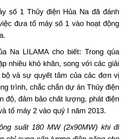
máy số 1 Thủy điện Hủa Na đã đánh
việc đưa tổ máy số 1 vào hoạt động
a.
a Na LILAMA cho biết: Trong qúa
ặp nhiều khó khăn, song với các giải
g bộ và sự quyết tâm của các đơn vị
ông trình, chắc chắn dự án Thủy điện
n độ, đảm bảo chất lượng, phát điện
và tổ máy 2 vào quý I năm 2013.
ông suất 180 MW (2x90MW) khi đi
g chỉ cung cấp lượng điện năng cho