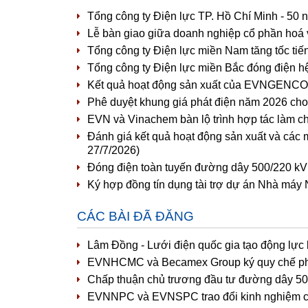
Tổng công ty Điện lực TP. Hồ Chí Minh - 50 
Lễ bàn giao giữa doanh nghiệp cổ phần hoá 
Tổng công ty Điện lực miền Nam tăng tốc tiế
Tổng công ty Điện lực miền Bắc đóng điện h
Kết quả hoạt động sản xuất của EVNGENCO1 
Phê duyệt khung giá phát điện năm 2026 cho 
EVN và Vinachem bàn lộ trình hợp tác làm c
Đánh giá kết quả hoạt động sản xuất và các 
27/7/2026)
Đóng điện toàn tuyến đường dây 500/220 kV
Ký hợp đồng tín dụng tài trợ dự án Nhà máy 
CÁC BÀI ĐÃ ĐĂNG
Lâm Đồng - Lưới điện quốc gia tạo động lực
EVNHCMC và Becamex Group ký quy chế phối 
Chấp thuận chủ trương đầu tư đường dây 5
EVNNPC và EVNSPC trao đổi kinh nghiệm côn