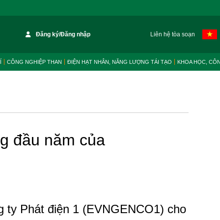
Đăng ký/Đăng nhập
Liên hệ tòa soạn
Í
CÔNG NGHIỆP THAN
ĐIỆN HẠT NHÂN, NĂNG LƯỢNG TÁI TẠO
KHOA HỌC, CÔ
ng đầu năm của
g ty Phát điện 1 (EVNGENCO1) cho