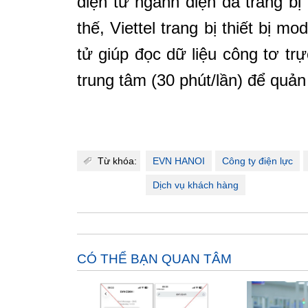
điện tử ngành điện đã trang b
thế, Viettel trang bị thiết bị
tử giúp đọc dữ liệu công tơ tr
trung tâm (30 phút/lần) để quản
Từ khóa:
EVN HANOI
Công ty điện lực
Dịch vụ khách hàng
CÓ THỂ BẠN QUAN TÂM