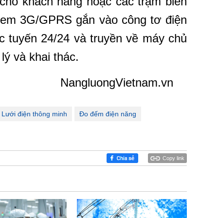
ị cho khách hàng hoặc các trạm biến
 modem 3G/GPRS gắn vào công tơ điện
ực tuyến 24/24 và truyền về máy chủ
 lý và khai thác.
NangluongVietnam.vn
Lưới điện thông minh
Đo đếm điện năng
Copy link