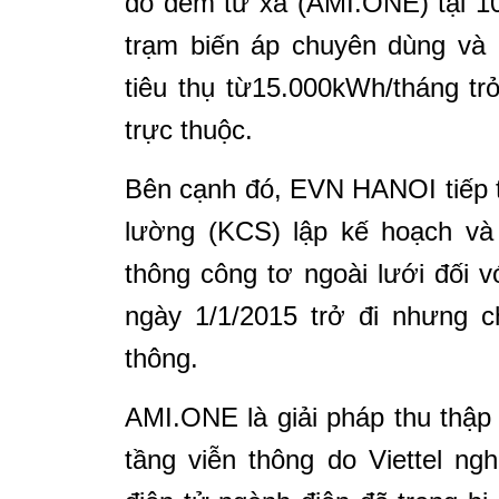
đo đếm từ xa (AMI.ONE) tại 1
trạm biến áp chuyên dùng và 
tiêu thụ từ15.000kWh/tháng trở
trực thuộc.
Bên cạnh đó, EVN HANOI tiếp t
lường (KCS) lập kế hoạch và 
thông công tơ ngoài lưới đối 
ngày 1/1/2015 trở đi nhưng 
thông.
AMI.ONE là giải pháp thu thập 
tầng viễn thông do Viettel ng