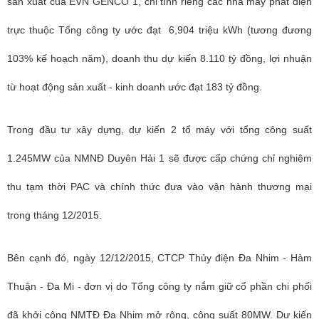
sản xuất của EVN GENCO 1, chỉ tính riêng các nhà máy phát điện
trực thuộc Tổng công ty ước đạt 6,904 triệu kWh (tương đương
103% kế hoạch năm), doanh thu dự kiến 8.110 tỷ đồng, lợi nhuận
từ hoạt động sản xuất - kinh doanh ước đạt 183 tỷ đồng.
Trong đầu tư xây dựng, dự kiến 2 tổ máy với tổng công suất
1.245MW của NMNĐ Duyên Hải 1 sẽ được cấp chứng chỉ nghiệm
thu tạm thời PAC và chính thức đưa vào vận hành thương mại
trong tháng 12/2015.
Bên cạnh đó, ngày 12/12/2015, CTCP Thủy điện Đa Nhim - Hàm
Thuận - Đa Mi - đơn vị do Tổng công ty nắm giữ cổ phần chi phối
đã khởi công NMTĐ Đa Nhim mở rộng, công suất 80MW. Dự kiến