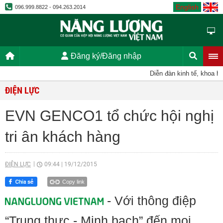
English
096.999.8822 - 094.263.2014
Đăng ký/Đăng nhập
Diễn đàn kinh tế, khoa học,
ĐIỆN LỰC
EVN GENCO1 tổ chức hội nghị
tri ân khách hàng
ĐIỆN LỰC
09:44
|
19/12/2015
Copy link
- Với thông điệp
“Trung thực - Minh bạch” đến mọi