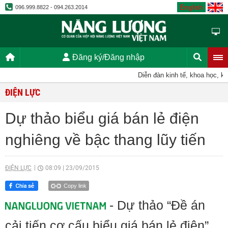
English
096.999.8822 - 094.263.2014
Đăng ký/Đăng nhập
Diễn đàn kinh tế, khoa học, kỹ th
ĐIỆN LỰC
Dự thảo biểu giá bán lẻ điện
nghiêng về bậc thang lũy tiến
ĐIỆN LỰC
08:09
|
23/09/2015
Copy link
- Dự thảo “Đề án
cải tiến cơ cấu biểu giá bán lẻ điện”,