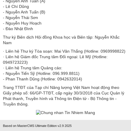
​​​​​​- Nguyễn Anh Tuấn (A)
- Lê Chí Dũng
- Nguyễn Anh Tuấn (B)
- Nguyễn Thái Sơn
- Nguyễn Huy Hoạch
- Đào Nhật Đình
Thư ký Biên dịch Hội đồng Khoa học và Biên tập: Nguyễn Khắc
Nam
· Liên hệ Thư ký Tòa soạn: Mai Văn Thắng (Hotline: 0969998822)
· Liên hệ Giám đốc Trung tâm Đối ngoại: Lê Mỹ (Hotline:
0949723223)
· Liên hệ Trung tâm Quảng cáo:
- Nguyễn Tiến Sỹ (Hotline: 096.999.8811)
- Phan Thanh Dũng (Hotline: 0942632014)
Trang TTĐT của Tạp chí Năng lượng Việt Nam hoạt động theo
Giấy phép số: 66/GP-TTĐT, cấp ngày 30/3/2018 của Cục Quản lý
Phát thanh, Truyền hình và Thông tin Điện tử - Bộ Thông tin -
Truyền thông.
Based on MasterCMS Ultimate Edition v2.9 2025