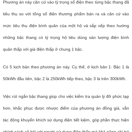
Phương án này căn cứ vào tỷ trọng số điện theo từng bậc thang đã
tiêu thụ so với tổng số điện thương phẩm bán ra và căn cứ vào
mức tiêu thụ điện bình quân của một hộ và sắp xếp theo hướng
những bậc thang có tỷ trọng hộ tiêu dùng sản lượng điện bình
quân thấp với giá điện thấp ở chung 1 bậc.
Có 5 kịch bản theo phương án này. Cụ thể, ở kịch bản 1: Bậc 1 là
50kWh đầu tiên, bậc 2 là 250kWh tiếp theo, bậc 3 là trên 300kWh.
Việc rút ngắn bậc thang giúp cho việc kiểm tra quản lý đỡ phức tạp
hơn, khắc phục được nhược điểm của phương án đồng giá, vẫn
tác động khuyến khích sử dụng điện tiết kiệm, góp phần thực hiện
chính sách xã hội với người sử dụng điện thấp mà khả năng chi trả