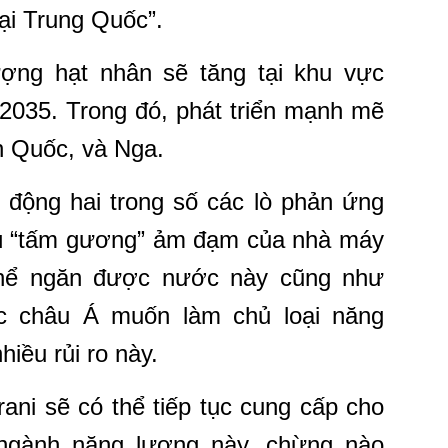
tại Trung Quốc”.
ng hạt nhân sẽ tăng tại khu vực
035. Trong đó, phát triển mạnh mẽ
n Quốc, và Nga.
 động hai trong số các lò phản ứng
dù “tấm gương” ảm đạm của nhà máy
thể ngăn được nước này cũng như
c châu Á muốn làm chủ loại năng
iều rủi ro này.
ani sẽ có thể tiếp tục cung cấp cho
 ngành năng lượng này, chừng nào