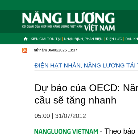
KIẾN GIẢI TỒN TẠI
NHẬN ĐỊNH, PHẢN BIỆN
ĐIỆN LỰC
DẦU KH
Thứ năm 06/08/2026 13:37
ĐIỆN HẠT NHÂN, NĂNG LƯỢNG TÁI
Dự báo của OECD: Năn
cầu sẽ tăng nhanh
05:00
|
31/07/2012
- Theo báo 