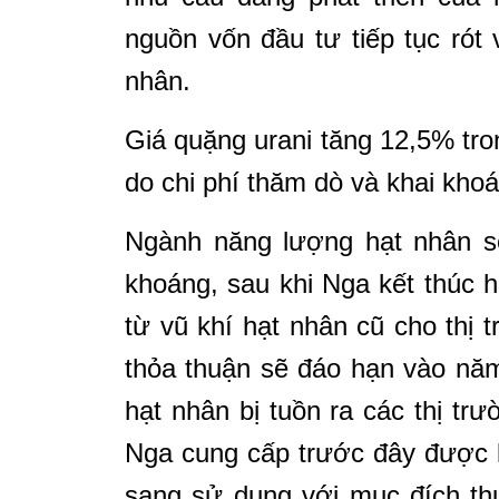
nguồn vốn đầu tư tiếp tục rót
nhân.
Giá quặng urani tăng 12,5% tr
do chi phí thăm dò và khai kho
Ngành năng lượng hạt nhân sẽ
khoáng, sau khi Nga kết thúc 
từ vũ khí hạt nhân cũ cho thị
thỏa thuận sẽ đáo hạn vào nă
hạt nhân bị tuồn ra các thị tr
Nga cung cấp trước đây được l
sang sử dụng với mục đích th