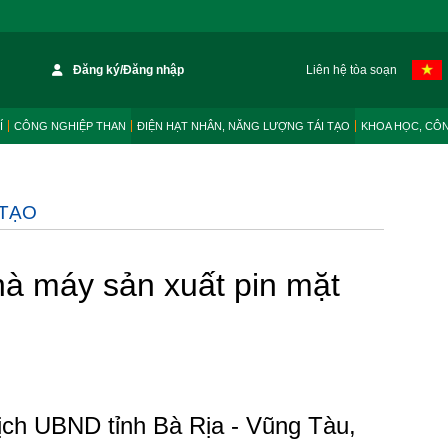
Đăng ký/Đăng nhập
Liên hệ tòa soạn
Í
CÔNG NGHIỆP THAN
ĐIỆN HẠT NHÂN, NĂNG LƯỢNG TÁI TẠO
KHOA HỌC, CÔ
 TẠO
hà máy sản xuất pin mặt
ịch UBND tỉnh Bà Rịa - Vũng Tàu,