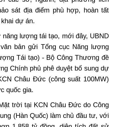
ảo sát địa điểm phù hợp, hoàn tất
 khai dự án.
ư năng lượng tái tạo, mới đây, UBND
 văn bản gửi Tổng cục Năng lượng
lượng Tái tạo) - Bộ Công Thương đề
ướng Chính phủ phê duyệt bổ sung dự
i KCN Châu Đức (công suất 100MW)
ực quốc gia.
Mặt trời tại KCN Châu Đức do Công
ung (Hàn Quốc) làm chủ đầu tư, với
ơn 1.858 tỷ đồng, diện tích đất sử