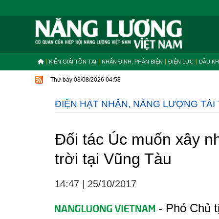
KIẾN GIẢI TỒN TẠI
NHẬN ĐỊNH, PHẢN BIỆN
ĐIỆN LỰC
DẦU KH
Thứ bảy 08/08/2026 04:58
ĐIỆN HẠT NHÂN, NĂNG LƯỢNG TÁI
Đối tác Úc muốn xây n
trời tại Vũng Tàu
14:47
|
25/10/2017
- Phó Chủ t