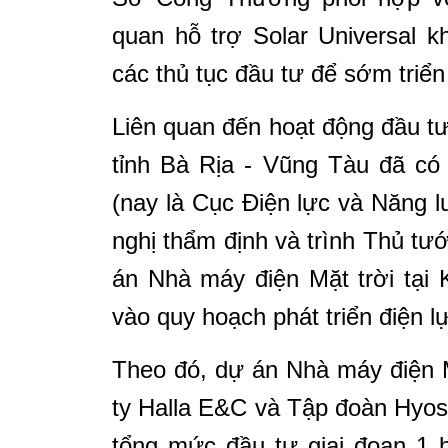
quan hỗ trợ
Solar Universal
kh
các thủ tục đầu tư để sớm triển
Liên quan đến hoạt động đầu t
tỉnh Bà Rịa - Vũng Tàu đã có
(nay là Cục Điện lực và Năng 
nghị thẩm định và trình Thủ t
án Nhà máy điện Mặt trời tạ
vào quy hoạch phát triển điện l
Theo đó, dự án Nhà máy điện 
ty Halla E&C và Tập đoàn Hyos
tổng mức đầu tư giai đoạn 1 h