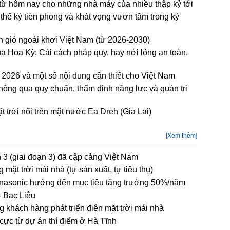
 từ hôm nay cho những nhà máy của nhiều thập kỷ tới
hế kỷ tiên phong và khát vọng vươn tầm trong kỷ
ện gió ngoài khơi Việt Nam (từ 2026-2030)
ủa Hoa Kỳ: Cải cách pháp quy, hay nới lỏng an toàn,
2026 và một số nội dung cần thiết cho Việt Nam
hông qua quy chuẩn, thẩm định năng lực và quản trị
 trời nổi trên mặt nước Ea Dreh (Gia Lai)
[Xem thêm]
n 3 (giai đoạn 3) đã cập cảng Việt Nam
ặt trời mái nhà (tự sản xuất, tự tiêu thụ)
Panasonic hướng đến mục tiêu tăng trưởng 50%/năm
- Bạc Liêu
khách hàng phát triển điện mặt trời mái nhà
h cực từ dự án thí điểm ở Hà Tĩnh