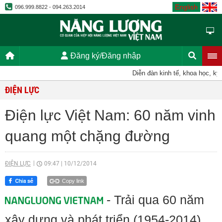
English
096.999.8822 - 094.263.2014
Đăng ký/Đăng nhập
Diễn đàn kinh tế, khoa học, kỹ thu
ĐIỆN LỰC
Điện lực Việt Nam: 60 năm vinh
quang một chặng đường
ĐIỆN LỰC
09:47
|
10/12/2014
Copy link
- Trải qua 60 năm
xây dựng và phát triển (1954-2014),