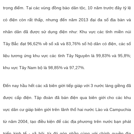
trọng điểm. Tại các vùng đồng bào dân tộc, 10 năm trước đây tỷ lệ
có điện còn rất thấp, nhưng đến năm 2013 đại đa số địa bàn và
nhân dân đã được sử dụng điện như: Khu vực các tỉnh miền núi
Tây Bắc đạt 96,62% về số xã và 83,76% số hộ dân có điện, các số
liệu tương ứng khu vực các tỉnh Tây Nguyên là 99,83% và 95,8%;
khu vực Tây Nam bộ là 98,85% và 97,27%.
Đến nay hầu hết các xã biên giới tiếp giáp với 3 nước láng giềng đã
được cấp điện. Tập đoàn đã bán điện qua biên giới cho các khu
vực dân cư giáp biên giới trên lãnh thổ hai nước Lào và Campuchia
từ năm 2004, tạo điều kiện để các địa phương trên nước bạn phát
triển kinh tế - xã hội, từ đó góp phần cùng với chính quyền địa