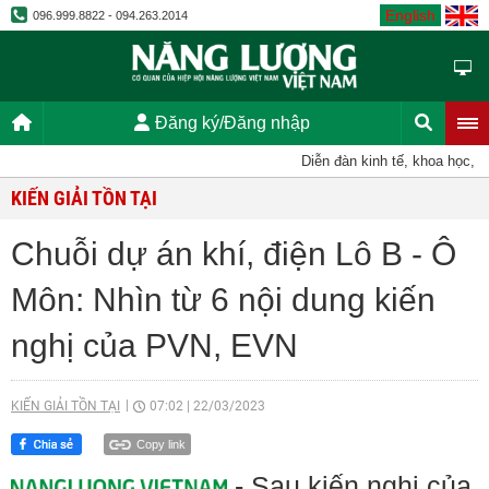
English
096.999.8822 - 094.263.2014
Đăng ký/Đăng nhập
Diễn đàn kinh tế, khoa học, kỹ t
KIẾN GIẢI TỒN TẠI
Chuỗi dự án khí, điện Lô B - Ô
Môn: Nhìn từ 6 nội dung kiến
nghị của PVN, EVN
KIẾN GIẢI TỒN TẠI
07:02
|
22/03/2023
Copy link
- Sau kiến nghị của