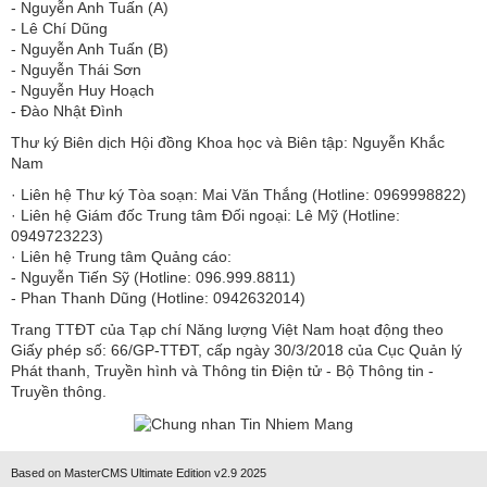
​​​​​​- Nguyễn Anh Tuấn (A)
- Lê Chí Dũng
- Nguyễn Anh Tuấn (B)
- Nguyễn Thái Sơn
- Nguyễn Huy Hoạch
- Đào Nhật Đình
Thư ký Biên dịch Hội đồng Khoa học và Biên tập: Nguyễn Khắc
Nam
· Liên hệ Thư ký Tòa soạn: Mai Văn Thắng (Hotline: 0969998822)
· Liên hệ Giám đốc Trung tâm Đối ngoại: Lê Mỹ (Hotline:
0949723223)
· Liên hệ Trung tâm Quảng cáo:
- Nguyễn Tiến Sỹ (Hotline: 096.999.8811)
- Phan Thanh Dũng (Hotline: 0942632014)
Trang TTĐT của Tạp chí Năng lượng Việt Nam hoạt động theo
Giấy phép số: 66/GP-TTĐT, cấp ngày 30/3/2018 của Cục Quản lý
Phát thanh, Truyền hình và Thông tin Điện tử - Bộ Thông tin -
Truyền thông.
Based on MasterCMS Ultimate Edition v2.9 2025