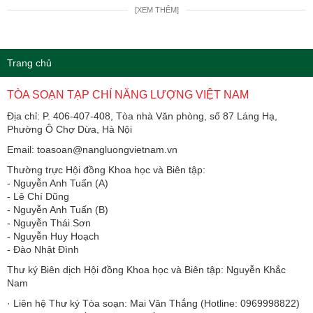
[XEM THÊM]
Trang chủ
TÒA SOẠN TẠP CHÍ NĂNG LƯỢNG VIỆT NAM
Địa chỉ: P. 406-407-408, Tòa nhà Văn phòng, số 87 Láng Hạ,
Phường Ô Chợ Dừa, Hà Nội
Email: toasoan@nangluongvietnam.vn
Thường trực Hội đồng Khoa học và Biên tập:
​​​​​​- Nguyễn Anh Tuấn (A)
- Lê Chí Dũng
- Nguyễn Anh Tuấn (B)
- Nguyễn Thái Sơn
- Nguyễn Huy Hoạch
- Đào Nhật Đình
Thư ký Biên dịch Hội đồng Khoa học và Biên tập: Nguyễn Khắc
Nam
· Liên hệ Thư ký Tòa soạn: Mai Văn Thắng (Hotline: 0969998822)