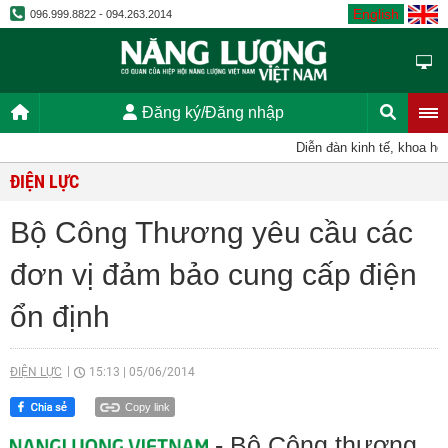
English
096.999.8822 - 094.263.2014
Đăng ký/Đăng nhập
Diễn đàn kinh tế, khoa học,
ĐIỆN LỰC
Bộ Công Thương yêu cầu các
đơn vị đảm bảo cung cấp điện
ổn định
ĐIỆN LỰC
15:13
|
05/06/2014
Copy link
- Bộ Công thương